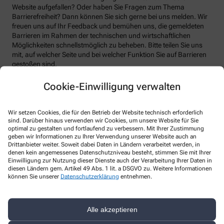
Website aufgefallen? Oder haben Sie Fragen zum Thema
Barrierefreiheit? Dann können Sie sich gerne bei uns melden. Wir
freuen uns auf Ihr Feedback und bemühen uns, die gemeldeten
Barrieren im Rahmen der technischen und wirtschaftlichen
Möglichkeiten schnellstmöglich zu beheben. Bitte teilen Sie uns
mit, auf welcher Seite und bei welcher Funktion Sie auf Barrieren
gestoßen sind.
Bitte benutzen sie dafür das vorgesehene Kontaktformular auf
Cookie-Einwilligung verwalten
unserer Website. Sie können uns auch über folgende Wege die
von Ihnen gefundenen Barrieren melden:
Wir setzen Cookies, die für den Betrieb der Website technisch erforderlich
E-Mail: info@marien-apotheke-eckum.de
sind. Darüber hinaus verwenden wir Cookies, um unsere Website für Sie
optimal zu gestalten und fortlaufend zu verbessern. Mit Ihrer Zustimmung
Telefon: +49-2183/60 97
geben wir Informationen zu Ihrer Verwendung unserer Website auch an
Drittanbieter weiter. Soweit dabei Daten in Ländern verarbeitet werden, in
Telefax: +49-2183/92 42
denen kein angemessenes Datenschutzniveau besteht, stimmen Sie mit Ihrer
Postanschrift: Bahnstr. 70 41569 Rommerskirchen
Einwilligung zur Nutzung dieser Dienste auch der Verarbeitung Ihrer Daten in
diesen Ländern gem. Artikel 49 Abs. 1 lit. a DSGVO zu. Weitere Informationen
Durchsetzungsverfahren und
können Sie unserer
Datenschutzerklärung
entnehmen.
Marktüberwachungsbehörde
Sollten Sie auf Mitteilungen oder Anfragen zur Barrierefreiheit
Alle akzeptieren
keine zufriedenstellenden Antworten erhalten, können Sie sich an