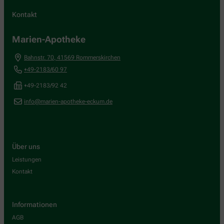
Kontakt
Marien-Apotheke
Bahnstr. 70
,
41569
Rommerskirchen
+49-2183/60 97
+49-2183/92 42
info@marien-apotheke-eckum.de
Über uns
Leistungen
Kontakt
Informationen
AGB